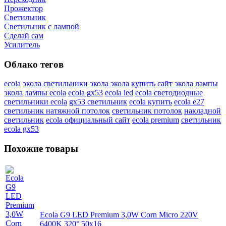
Прожектор
Светильник
Светильник c лампой
Сделай сам
Усилитель
Облако тегов
ecola
экола
светильники экола
экола купить
сайт экола
лампы
экола
лампы ecola
ecola gx53
ecola led
ecola светодиодные
светильники ecola
gx53 светильник
ecola купить
ecola e27
светильник натяжной потолок
светильник потолок
накладной
светильник
ecola официальный сайт
ecola premium
светильник
ecola gx53
Похожие товары
Ecola G9 LED Premium 3,0W Corn Micro 220V
6400K 320° 50x16