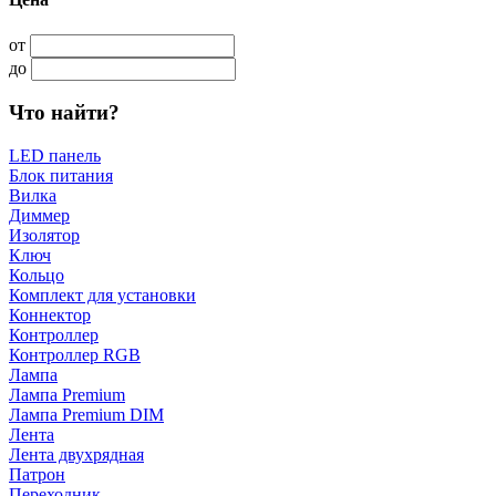
от
до
Что найти?
LED панель
Блок питания
Вилка
Диммер
Изолятор
Ключ
Кольцо
Комплект для установки
Коннектор
Контроллер
Контроллер RGB
Лампа
Лампа Premium
Лампа Premium DIM
Лента
Лента двухрядная
Патрон
Переходник