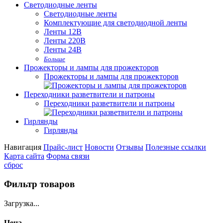
Светодиодные ленты
Светодиодные ленты
Комплектующие для светодиодной ленты
Ленты 12В
Ленты 220В
Ленты 24В
Больше
Прожекторы и лампы для прожекторов
Прожекторы и лампы для прожекторов
Переходники разветвители и патроны
Переходники разветвители и патроны
Гирлянды
Гирлянды
Навигация
Прайс-лист
Новости
Отзывы
Полезные ссылки
Карта сайта
Форма связи
сброс
Фильтр товаров
Загрузка...
Цена