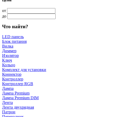
от
до
Что найти?
LED панель
Блок питания
Вилка
Диммер
Изолятор
Ключ
Кольцо
Комплект для установки
Коннектор
Контроллер
Контроллер RGB
Лампа
Лампа Premium
Лампа Premium DIM
Лента
Лента двухрядная
Патрон
Переходник