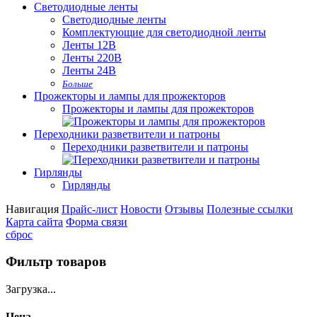
Светодиодные ленты
Светодиодные ленты
Комплектующие для светодиодной ленты
Ленты 12В
Ленты 220В
Ленты 24В
Больше
Прожекторы и лампы для прожекторов
Прожекторы и лампы для прожекторов
Переходники разветвители и патроны
Переходники разветвители и патроны
Гирлянды
Гирлянды
Навигация
Прайс-лист
Новости
Отзывы
Полезные ссылки
Карта сайта
Форма связи
сброс
Фильтр товаров
Загрузка...
Цена