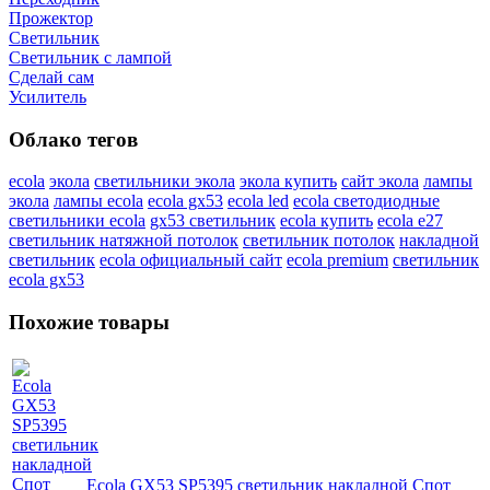
Прожектор
Светильник
Светильник c лампой
Сделай сам
Усилитель
Облако тегов
ecola
экола
светильники экола
экола купить
сайт экола
лампы
экола
лампы ecola
ecola gx53
ecola led
ecola светодиодные
светильники ecola
gx53 светильник
ecola купить
ecola e27
светильник натяжной потолок
светильник потолок
накладной
светильник
ecola официальный сайт
ecola premium
светильник
ecola gx53
Похожие товары
Ecola GX53 SP5395 светильник накладной Спот