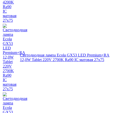
Светодиодная лампа Ecola GX53 LED Premium+RA
12,0W Tablet 220V 2700K Ra90 IC матовая 27x75