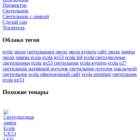
Прожектор
Светильник
Светильник c лампой
Сделай сам
Усилитель
Облако тегов
ecola
экола
светильники экола
экола купить
сайт экола
лампы
экола
лампы ecola
ecola gx53
ecola led
ecola светодиодные
светильники ecola
gx53 светильник
ecola купить
ecola e27
светильник натяжной потолок
светильник потолок
накладной
светильник
ecola официальный сайт
ecola premium
светильник
ecola gx53
Похожие товары