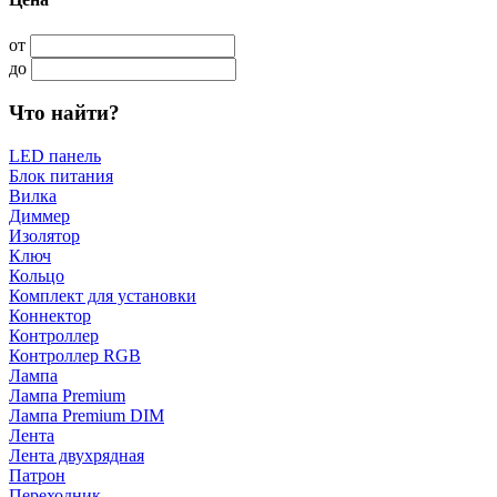
от
до
Что найти?
LED панель
Блок питания
Вилка
Диммер
Изолятор
Ключ
Кольцо
Комплект для установки
Коннектор
Контроллер
Контроллер RGB
Лампа
Лампа Premium
Лампа Premium DIM
Лента
Лента двухрядная
Патрон
Переходник