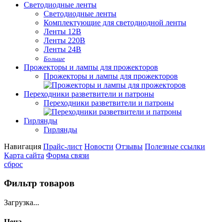
Светодиодные ленты
Светодиодные ленты
Комплектующие для светодиодной ленты
Ленты 12В
Ленты 220В
Ленты 24В
Больше
Прожекторы и лампы для прожекторов
Прожекторы и лампы для прожекторов
Переходники разветвители и патроны
Переходники разветвители и патроны
Гирлянды
Гирлянды
Навигация
Прайс-лист
Новости
Отзывы
Полезные ссылки
Карта сайта
Форма связи
сброс
Фильтр товаров
Загрузка...
Цена