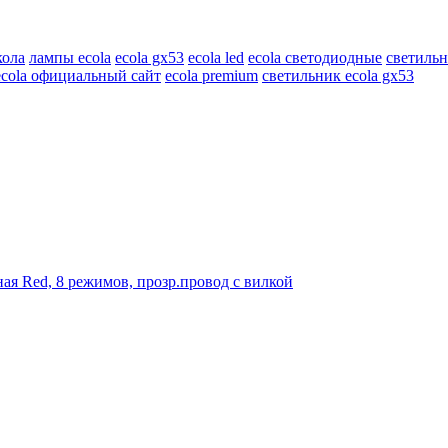
кола
лампы ecola
ecola gx53
ecola led
ecola светодиодные
светильн
ecola официальный сайт
ecola premium
светильник ecola gx53
ая Red, 8 режимов, прозр.провод с вилкой