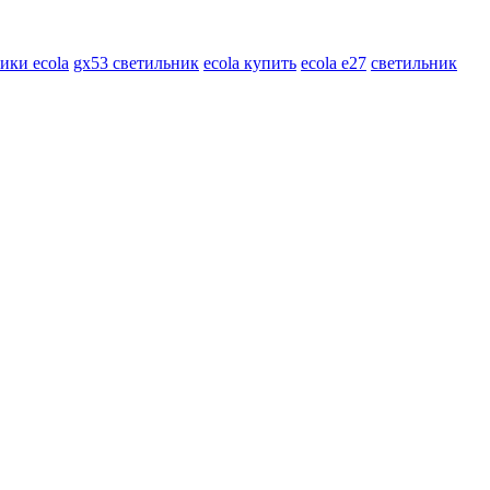
ики ecola
gx53 светильник
ecola купить
ecola e27
светильник