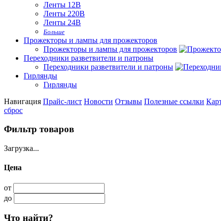
Ленты 12В
Ленты 220В
Ленты 24В
Больше
Прожекторы и лампы для прожекторов
Прожекторы и лампы для прожекторов
Переходники разветвители и патроны
Переходники разветвители и патроны
Гирлянды
Гирлянды
Навигация
Прайс-лист
Новости
Отзывы
Полезные ссылки
Карт
сброс
Фильтр товаров
Загрузка...
Цена
от
до
Что найти?