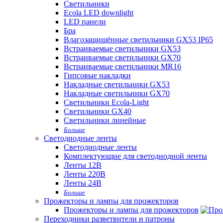
Светильники
Ecola LED downlight
LED панели
Бра
Влагозащищённые светильники GX53 IP65
Встраиваемые светильники GX53
Встраиваемые светильники GX70
Встраиваемые светильники MR16
Гипсовые накладки
Накладные светильники GX53
Накладные светильники GX70
Светильники Ecola-Light
Светильники GX40
Светильники линейные
Больше
Светодиодные ленты
Светодиодные ленты
Комплектующие для светодиодной ленты
Ленты 12В
Ленты 220В
Ленты 24В
Больше
Прожекторы и лампы для прожекторов
Прожекторы и лампы для прожекторов
Переходники разветвители и патроны