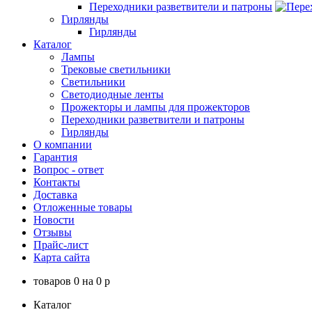
Переходники разветвители и патроны
Гирлянды
Гирлянды
Каталог
Лампы
Трековые светильники
Светильники
Светодиодные ленты
Прожекторы и лампы для прожекторов
Переходники разветвители и патроны
Гирлянды
О компании
Гарантия
Вопрос - ответ
Контакты
Доставка
Отложенные товары
Новости
Отзывы
Прайс-лист
Карта сайта
товаров
0
на
0
p
Каталог