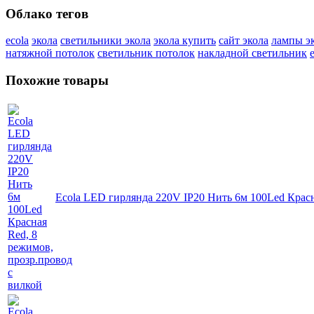
Облако тегов
ecola
экола
светильники экола
экола купить
сайт экола
лампы э
натяжной потолок
светильник потолок
накладной светильник
Похожие товары
Ecola LED гирлянда 220V IP20 Нить 6м 100Led Красн