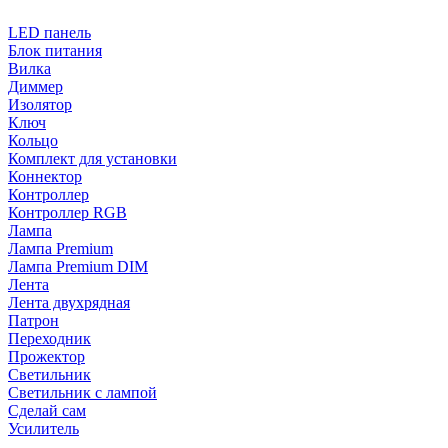
LED панель
Блок питания
Вилка
Диммер
Изолятор
Ключ
Кольцо
Комплект для установки
Коннектор
Контроллер
Контроллер RGB
Лампа
Лампа Premium
Лампа Premium DIM
Лента
Лента двухрядная
Патрон
Переходник
Прожектор
Светильник
Светильник c лампой
Сделай сам
Усилитель